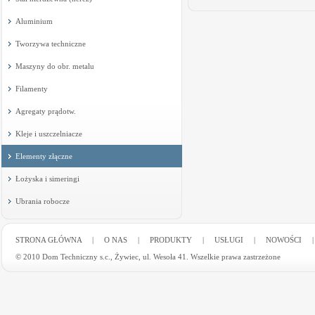
Aluminium
Tworzywa techniczne
Maszyny do obr. metalu
Filamenty
Agregaty prądotw.
Kleje i uszczelniacze
Elementy złączne
Łożyska i simeringi
Ubrania robocze
STRONA GŁÓWNA
|
O NAS
|
PRODUKTY
|
USŁUGI
|
NOWOŚCI
© 2010 Dom Techniczny s.c., Żywiec, ul. Wesoła 41. Wszelkie prawa zastrzeżone