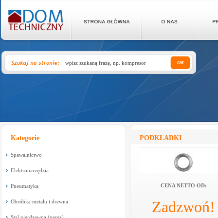
Kategorie
PODKŁADKI
Spawalnictwo
Elektronarzędzia
CENA NETTO OD:
Pneumatyka
Zadzwoń!
Obróbka metalu i drewna
Stal nierdzewna (nerez)